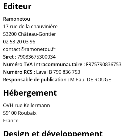
Editeur
Ramonetou
17 rue de la chauvinière
53200 Château-Gontier
02 53 20 03 96
contact@ramonetou.fr
Siret :
79083675300034
Numéro TVA Intracommunautaire :
FR75790836753
Numéro RCS :
Laval B 790 836 753
Responsable de publication :
M Paul DE ROUGE
Hébergement
OVH rue Kellermann
59100 Roubaix
France
Design et développement