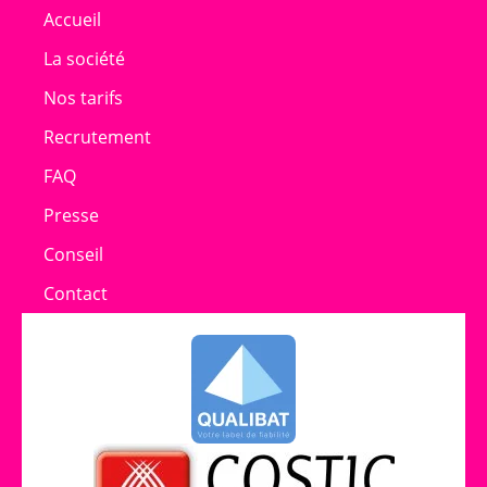
Accueil
La société
Nos tarifs
Recrutement
FAQ
Presse
Conseil
Contact