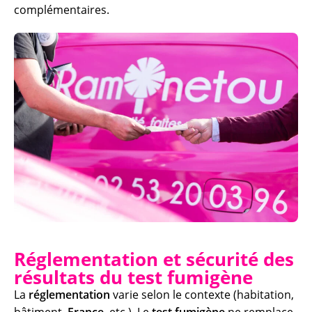
complémentaires.
Réglementation et sécurité des
résultats du test fumigène
La
réglementation
varie selon le contexte (habitation,
bâtiment,
France
, etc.). Le
test fumigène
ne remplace