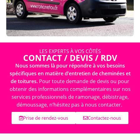
LES EXPERTS À VOS CÔTÉS
CONTACT / DEVIS / RDV
Nous sommes là pour répondre à vos besoins
spécifiques en matière d’entretien de cheminées et
de toitures.
Pour toute demande de devis ou pour
obtenir des informations complémentaires sur nos
services professionnels de ramonage, débistrage,
démoussage, n’hésitez pas à nous contacter.
Prise de rendez-vous
Contactez-nous