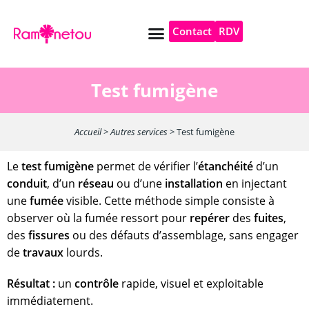
Contact
RDV
Pompe à chaleur
Autres services
Test fumigène
Accueil
>
Autres services
>
Test fumigène
Le
test fumigène
permet de vérifier l’
étanchéité
d’un
conduit
, d’un
réseau
ou d’une
installation
en injectant
une
fumée
visible. Cette méthode simple consiste à
observer où la fumée ressort pour
repérer
des
fuites
,
des
fissures
ou des défauts d’assemblage, sans engager
de
travaux
lourds.
Résultat :
un
contrôle
rapide, visuel et exploitable
immédiatement.