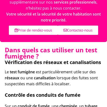
supplémentaire sur nos
services professionnels
,
n’hésitez pas à nous contacter.
Votre sécurité et la sécurité de votre habitation sont
notre priorité.
Prise de rendez-vous
Contactez-nous
Dans quels cas utiliser un test
fumigène ?
Vérification des réseaux et canalisations
Le
test fumigène
est particulièrement utile sur des
réseaux
ou une
canalisation
lorsque des fuites sont
suspectées mais difficiles à localiser.
Contrôle des conduits de fumée
Sur un
conduit de fumée
, une
cheminée
, un
tubage