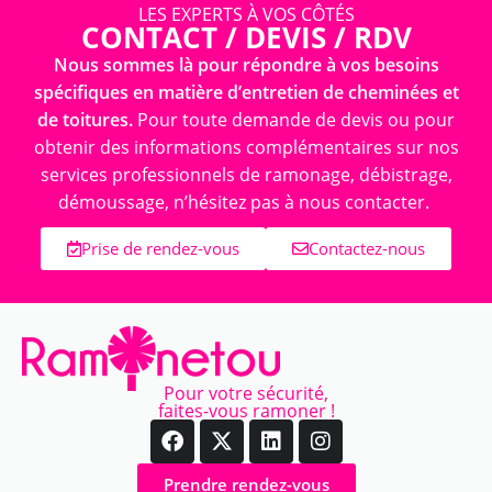
LES EXPERTS À VOS CÔTÉS
CONTACT / DEVIS / RDV
Nous sommes là pour répondre à vos besoins
spécifiques en matière d’entretien de cheminées et
de toitures.
Pour toute demande de devis ou pour
obtenir des informations complémentaires sur nos
services professionnels de ramonage, débistrage,
démoussage, n’hésitez pas à nous contacter.
Prise de rendez-vous
Contactez-nous
Pour votre sécurité,
faites-vous ramoner !
Prendre rendez-vous