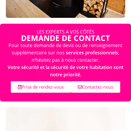
LES EXPERTS A VOS CÔTÉS
DEMANDE DE CONTACT
Pour toute demande de devis ou de renseignement
supplémentaire sur nos
services professionnels
,
n’hésitez pas à nous contacter.
Votre sécurité et la sécurité de votre habitation sont
notre priorité.
Prise de rendez-vous
Contactez-nous