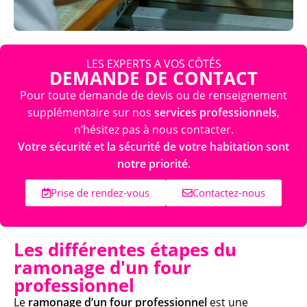
LES EXPERTS A VOS CÔTÉS
DEMANDE DE CONTACT
Pour toute demande de devis ou de renseignement
supplémentaire sur nos
services professionnels
,
n’hésitez pas à nous contacter.
Votre sécurité et la sécurité de votre habitation sont
notre priorité.
Prise de rendez-vous
Contactez-nous
Les différentes étapes du
ramonage d'un four
professionnel
Le
ramonage d’un four professionnel
est une