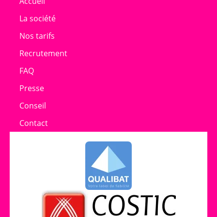
Accueil
La société
Nos tarifs
Recrutement
FAQ
Presse
Conseil
Contact