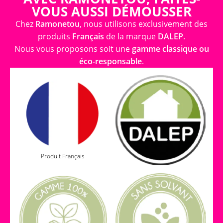
VOUS AUSSI DÉMOUSSER
Chez
Ramonetou
, nous utilisons exclusivement des
produits
Français
de la marque
DALEP
.
Nous vous proposons soit une
gamme classique ou
éco-responsable
.
Produit Français