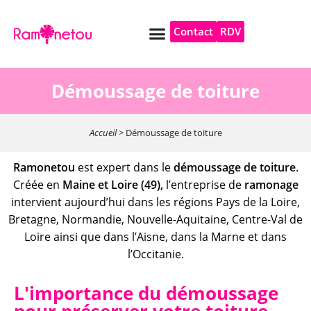
Contact
RDV
Pompe à chaleur
Autres services
Démoussage de toiture
Accueil
>
Démoussage de toiture
Ramonetou
est expert dans le
démoussage de toiture
.
Créée en
Maine et Loire (49),
l’entreprise de
ramonage
intervient aujourd’hui dans les régions Pays de la Loire,
Bretagne, Normandie, Nouvelle-Aquitaine, Centre-Val de
Loire ainsi que dans l’Aisne, dans la Marne et dans
l’Occitanie.
L'importance du démoussage
pour préserver votre toiture