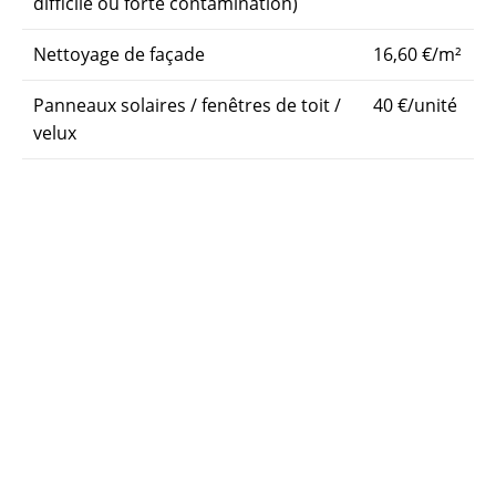
difficile ou forte contamination)
Nettoyage de façade
16,60 €/m²
Panneaux solaires / fenêtres de toit /
40 €/unité
velux
Nettoyage de gouttières
12
€/mètre
linéaire
Le devis est gratuit et envoyé en moins de 24 heures
après votre demande. Tous les traitements sont
chiffrés en toute transparence, sans surprise.
Les étapes de l’intervention
Diagnostic visuel de la toiture : repérage des tuiles