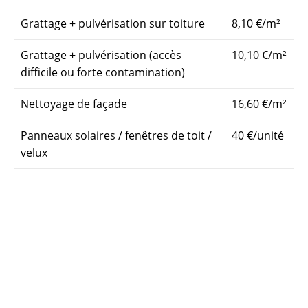
Grattage + pulvérisation sur toiture
8,10 €/m²
Grattage + pulvérisation (accès
10,10 €/m²
difficile ou forte contamination)
Nettoyage de façade
16,60 €/m²
Panneaux solaires / fenêtres de toit /
40 €/unité
velux
Nettoyage de gouttières
12
€/mètre
linéaire
Le devis est gratuit et envoyé en moins de 24 heures
après votre demande. Tous les traitements sont
chiffrés en toute transparence, sans surprise.