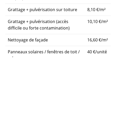
Grattage + pulvérisation sur toiture
8,10 €/m²
Grattage + pulvérisation (accès
10,10 €/m²
difficile ou forte contamination)
Nettoyage de façade
16,60 €/m²
Panneaux solaires / fenêtres de toit /
40 €/unité
velux
Nettoyage de gouttières
12
€/mètre
linéaire
Le devis est gratuit et envoyé en moins de 24 heures
après votre demande. Tous les traitements sont