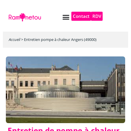
Contact
RDV
Pompe à chaleur
Autres services
Accueil
>
Entretien pompe à chaleur Angers (49000)
Entretien de pompe à chaleur