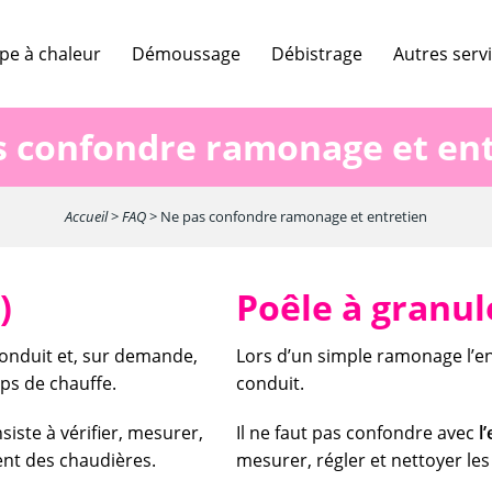
e à chaleur
Démoussage
Débistrage
Autres serv
s confondre ramonage et ent
Accueil
>
FAQ
>
Ne pas confondre ramonage et entretien
)
Poêle à granul
onduit et, sur demande,
Lors d’un simple ramonage l’e
rps de chauffe.
conduit.
nsiste à vérifier, mesurer,
Il ne faut pas confondre avec
l
ent des chaudières.
mesurer, régler et nettoyer le