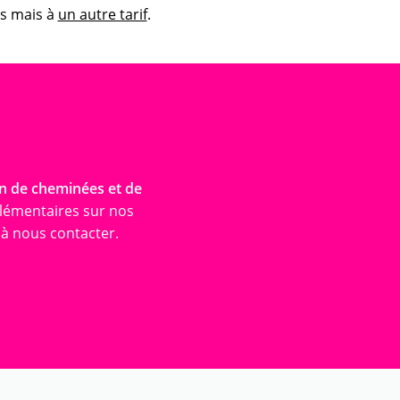
ns mais à
un autre tarif
.
n de cheminées et de
lémentaires sur nos
 à nous contacter.