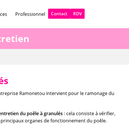
Contact
RDV
ices
Professionnel
retien
és
ntreprise Ramonetou intervient pour le ramonage du
’entretien du poêle à granulés
: cela consiste à vérifier,
s principaux organes de fonctionnement du poêle.