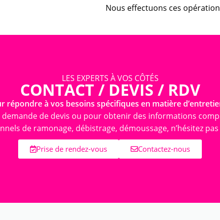
Nous effectuons ces opératio
LES EXPERTS À VOS CÔTÉS
CONTACT / DEVIS / RDV
 répondre à vos besoins spécifiques en matière d’entretie
 demande de devis ou pour obtenir des informations comp
onnels de ramonage, débistrage, démoussage, n’hésitez pas
Prise de rendez-vous
Contactez-nous