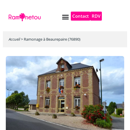
Contact
RDV
Pompe à chaleur
Autres services
Accueil
>
Ramonage à Beaurepaire (76890)