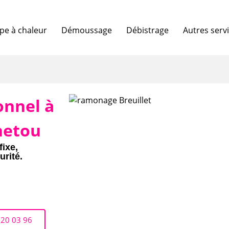
e à chaleur
Démoussage
Débistrage
Autres serv
onnel à
netou
fixe,
urité.
 20 03 96