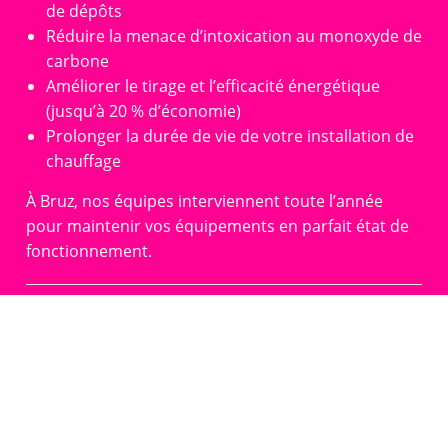
de dépôts
Réduire la menace d’intoxication au monoxyde de
carbone
Améliorer le tirage et l’efficacité énergétique
(jusqu’à 20 % d’économie)
Prolonger la durée de vie de votre installation de
chauffage
À Bruz, nos équipes interviennent toute l’année
pour maintenir vos équipements en parfait état de
fonctionnement.