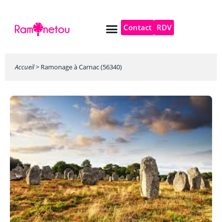
Contact
RDV
Pompe à chaleur
Autres services
Accueil
>
Ramonage à Carnac (56340)