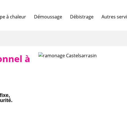
e à chaleur
Démoussage
Débistrage
Autres serv
onnel à
fixe,
urité.