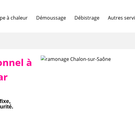
e à chaleur
Démoussage
Débistrage
Autres serv
onnel à
ar
fixe,
urité.