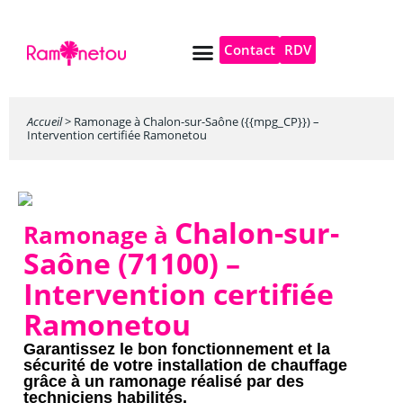
Contact
RDV
Pompe à chaleur
Autres services
Accueil
>
Ramonage à Chalon-sur-Saône ({{mpg_CP}}) –
Intervention certifiée Ramonetou
Chalon-sur-
Ramonage à
Saône (71100)
–
Intervention certifiée
Ramonetou
Garantissez le bon fonctionnement et la
sécurité de votre installation de chauffage
grâce à un ramonage réalisé par des
techniciens habilités.