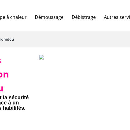
e à chaleur
Démoussage
Débistrage
Autres serv
amonetou
s
on
u
 la sécurité
âce à un
 habilités.