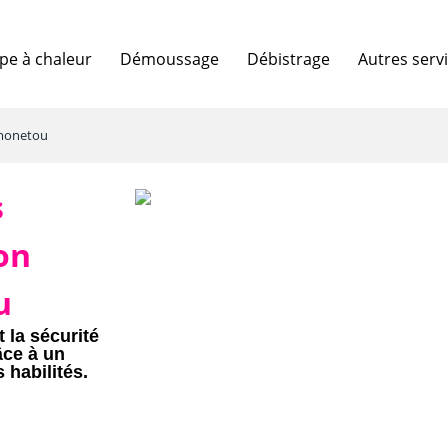
e à chaleur
Démoussage
Débistrage
Autres serv
amonetou
s
on
u
 la sécurité
âce à un
 habilités.