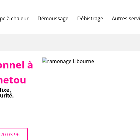
e à chaleur
Démoussage
Débistrage
Autres serv
onnel à
netou
fixe,
urité.
 20 03 96