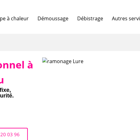
e à chaleur
Démoussage
Débistrage
Autres serv
onnel à
u
fixe,
urité.
 20 03 96