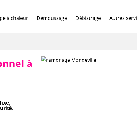
e à chaleur
Démoussage
Débistrage
Autres serv
onnel à
fixe,
urité.