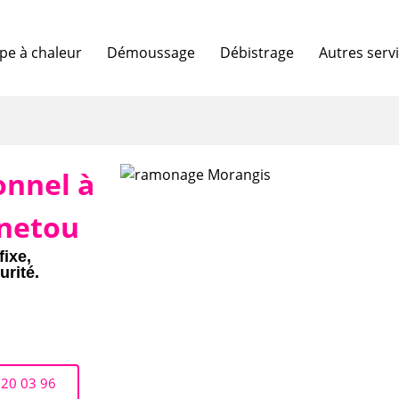
e à chaleur
Démoussage
Débistrage
Autres serv
onnel à
netou
fixe,
urité.
 20 03 96