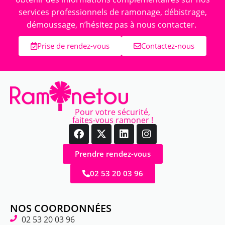
services professionnels de ramonage, débistrage,
démoussage, n’hésitez pas à nous contacter.
Prise de rendez-vous
Contactez-nous
Pour votre sécurité,
faites-vous ramoner !
Prendre rendez-vous
02 53 20 03 96
NOS COORDONNÉES
02 53 20 03 96