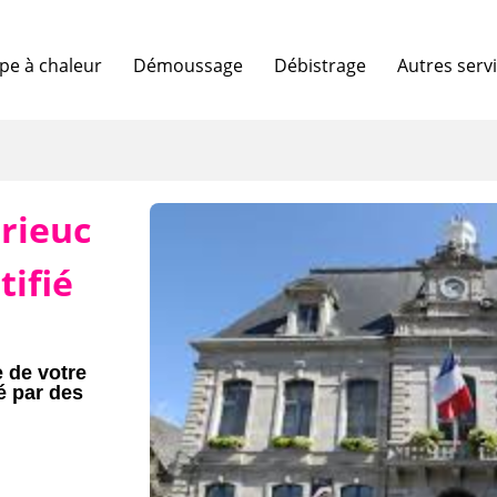
e à chaleur
Démoussage
Débistrage
Autres serv
rieuc
tifié
e de votre
é par des