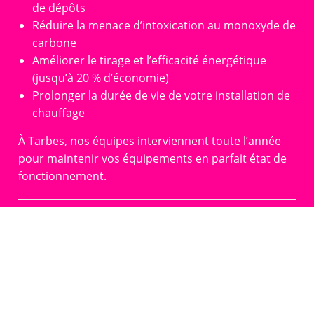
de dépôts
Réduire la menace d’intoxication au monoxyde de
carbone
Améliorer le tirage et l’efficacité énergétique
(jusqu’à 20 % d’économie)
Prolonger la durée de vie de votre installation de
chauffage
À Tarbes, nos équipes interviennent toute l’année
pour maintenir vos équipements en parfait état de
fonctionnement.