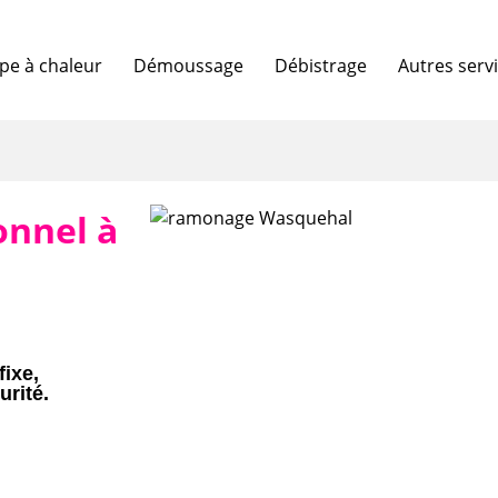
e à chaleur
Démoussage
Débistrage
Autres serv
onnel à
fixe,
urité.