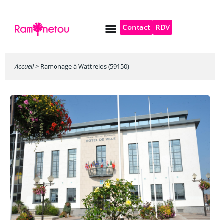
Contact
RDV
Pompe à chaleur
Autres services
Accueil
>
Ramonage à Wattrelos (59150)