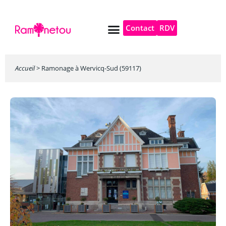
Contact
RDV
Pompe à chaleur
Autres services
Accueil
>
Ramonage à Wervicq-Sud (59117)