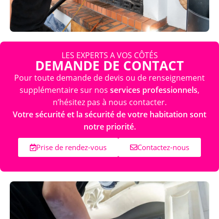
LES EXPERTS A VOS CÔTÉS
DEMANDE DE CONTACT
Pour toute demande de devis ou de renseignement
supplémentaire sur nos
services professionnels
,
n’hésitez pas à nous contacter.
Votre sécurité et la sécurité de votre habitation sont
notre priorité.
Prise de rendez-vous
Contactez-nous