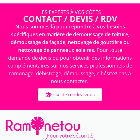
LES EXPERTS À VOS CÔTÉS
CONTACT / DEVIS / RDV
Nous sommes là pour répondre à vos besoins
spécifiques en matière de démoussage de toiture,
démoussage de façade, nettoyage de gouttière ou
nettoyage de panneaux solaires.
Pour toute
demande de devis ou pour obtenir des informations
complémentaires sur nos services professionnels de
ramonage, débistrage, démoussage, n’hésitez pas à
nous contacter.
Prise de rendez-vous
Pour votre sécurité,